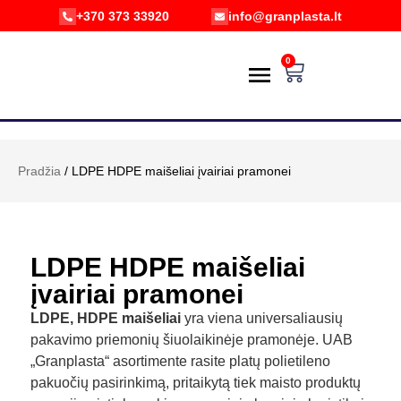
+370 373 33920
info@granplasta.lt
0
PREKIŲ KATALOGAS
POŽIŪRIS Į APLINKĄ
PRISTATYMAS IR GRĄŽINIMAS
E-PARDUOTUVĖ
Pradžia
/ LDPE HDPE maišeliai įvairiai pramonei
LDPE HDPE maišeliai
įvairiai pramonei
LDPE, HDPE maišeliai
yra viena universaliausių
pakavimo priemonių šiuolaikinėje pramonėje. UAB
„Granplasta“ asortimente rasite platų polietileno
pakuočių pasirinkimą, pritaikytą tiek maisto produktų