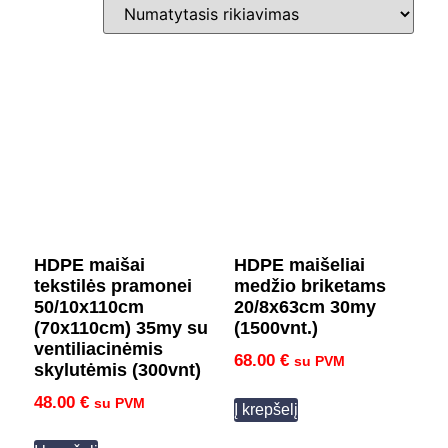
HDPE maišai
HDPE maišeliai
tekstilės pramonei
medžio briketams
50/10x110cm
20/8x63cm 30my
(70x110cm) 35my su
(1500vnt.)
ventiliacinėmis
68.00
€
su PVM
skylutėmis (300vnt)
48.00
€
su PVM
Į krepšelį