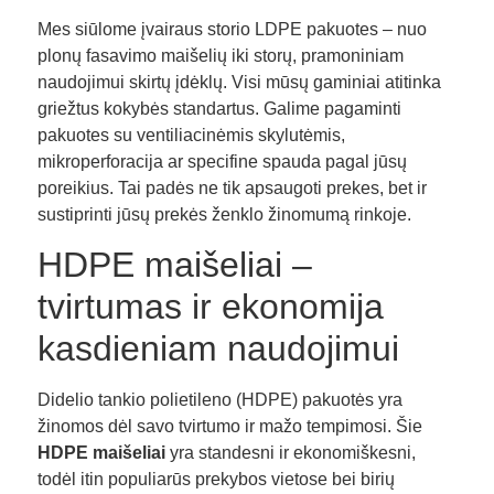
Mes siūlome įvairaus storio LDPE pakuotes – nuo
plonų fasavimo maišelių iki storų, pramoniniam
naudojimui skirtų įdėklų. Visi mūsų gaminiai atitinka
griežtus kokybės standartus. Galime pagaminti
pakuotes su ventiliacinėmis skylutėmis,
mikroperforacija ar specifine spauda pagal jūsų
poreikius. Tai padės ne tik apsaugoti prekes, bet ir
sustiprinti jūsų prekės ženklo žinomumą rinkoje.
HDPE maišeliai –
tvirtumas ir ekonomija
kasdieniam naudojimui
Didelio tankio polietileno (HDPE) pakuotės yra
žinomos dėl savo tvirtumo ir mažo tempimosi. Šie
HDPE maišeliai
yra standesni ir ekonomiškesni,
todėl itin populiarūs prekybos vietose bei birių