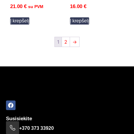
21.00
€
16.00
€
su PVM
Į krepšelį
Į krepšelį
1
2
→
Susisiekite
+370 373 33920