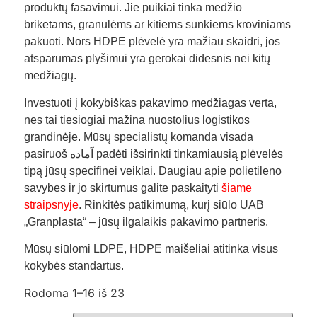
produktų fasavimui. Jie puikiai tinka medžio
briketams, granulėms ar kitiems sunkiems kroviniams
pakuoti. Nors HDPE plėvelė yra mažiau skaidri, jos
atsparumas plyšimui yra gerokai didesnis nei kitų
medžiagų.
Investuoti į kokybiškas pakavimo medžiagas verta,
nes tai tiesiogiai mažina nuostolius logistikos
grandinėje. Mūsų specialistų komanda visada
pasiruoš آماده padėti išsirinkti tinkamiausią plėvelės
tipą jūsų specifinei veiklai. Daugiau apie polietileno
savybes ir jo skirtumus galite paskaityti
šiame
straipsnyje
. Rinkitės patikimumą, kurį siūlo UAB
„Granplasta“ – jūsų ilgalaikis pakavimo partneris.
Mūsų siūlomi LDPE, HDPE maišeliai atitinka visus
kokybės standartus.
Rodoma 1–16 iš 23