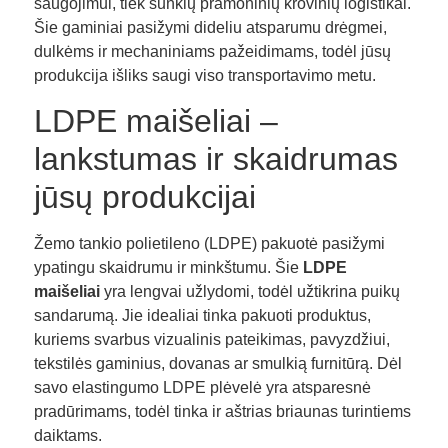
saugojimui, tiek sunkių pramoninių krovinių logistikai.
Šie gaminiai pasižymi dideliu atsparumu drėgmei,
dulkėms ir mechaniniams pažeidimams, todėl jūsų
produkcija išliks saugi viso transportavimo metu.
LDPE maišeliai –
lankstumas ir skaidrumas
jūsų produkcijai
Žemo tankio polietileno (LDPE) pakuotė pasižymi
ypatingu skaidrumu ir minkštumu. Šie
LDPE
maišeliai
yra lengvai užlydomi, todėl užtikrina puikų
sandarumą. Jie idealiai tinka pakuoti produktus,
kuriems svarbus vizualinis pateikimas, pavyzdžiui,
tekstilės gaminius, dovanas ar smulkią furnitūrą. Dėl
savo elastingumo LDPE plėvelė yra atsparesnė
pradūrimams, todėl tinka ir aštrias briaunas turintiems
daiktams.