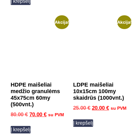
Į krepšelį
Akcija!
Akcija!
HDPE maišeliai
LDPE maišeliai
medžio granulėms
10x15cm 100my
45x75cm 60my
skaidrūs (1000vnt.)
(500vnt.)
25.00
€
20.00
€
su PVM
80.00
€
70.00
€
su PVM
Į krepšelį
Į krepšelį