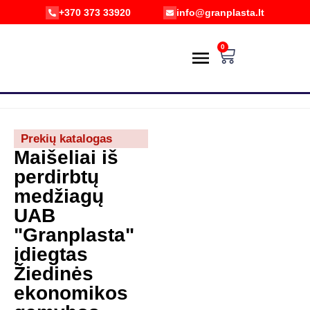
+370 373 33920
info@granplasta.lt
0
PREKIŲ KATALOGAS
POŽIŪRIS Į APLINKĄ
PRISTATYMAS IR GRĄŽINIMAS
E-PARDUOTUVĖ
Prekių katalogas
Maišeliai iš
perdirbtų
medžiagų
UAB
"Granplasta"
įdiegtas
Žiedinės
ekonomikos