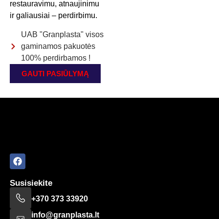
restauravimu, atnaujinimu
ir galiausiai – perdirbimu.
UAB "Granplasta" visos
gaminamos pakuotės
100% perdirbamos !
GAUTI PASIŪLYMĄ
Susisiekite
+370 373 33920
info@granplasta.lt