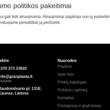
umo politikos pakeitimai
ka gali būti atnaujinama. Atnaujinimai įsigalioja nuo jų paskelb
duojame periodiškai ją peržiūrėti.
ekite
Nuorodos
Pradinis
+370 373 33920
Apie mus
info@granplasta.lt
ašykite
Prekių katalogas
Raudondvario pl. 131E,
Požiūris į aplinką
Kaunas, Lietuva
Kontaktai
Pristatymas ir grąžinimas