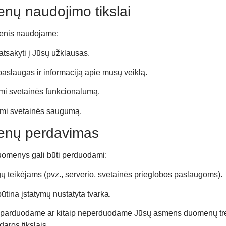
nų naudojimo tikslai
enis naudojame:
tsakyti į Jūsų užklausas.
aslaugas ir informaciją apie mūsų veiklą.
mi svetainės funkcionalumą.
ami svetainės saugumą.
enų perdavimas
omenys gali būti perduodami:
ų teikėjams (pvz., serverio, svetainės prieglobos paslaugoms).
 būtina įstatymų nustatyta tvarka.
parduodame ar kitaip neperduodame Jūsų asmens duomenų tr
aros tikslais.