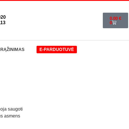
920
0.00
€
113
0
GRĄŽINIMAS
E-PARDUOTUVĖ
goja saugoti
ius asmens