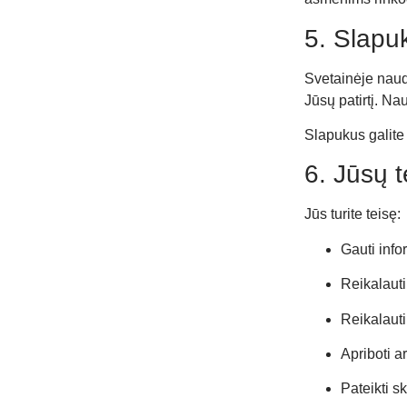
5. Slapuk
Svetainėje naud
Jūsų patirtį. N
Slapukus galite 
6. Jūsų t
Jūs turite teisę:
Gauti inf
Reikalauti
Reikalauti 
Apriboti a
Pateikti 