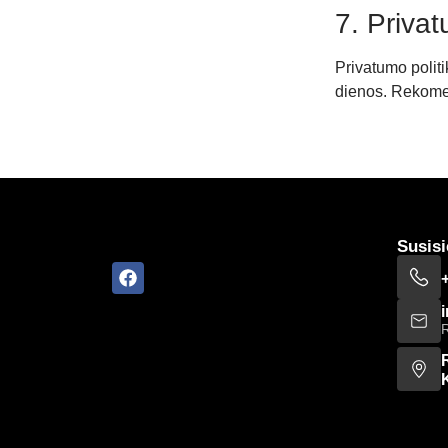
7. Privat
Privatumo politi
dienos. Rekomen
Susisi
R