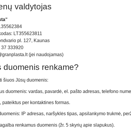
nų valdytojas
ta“
 135562384
kodas: LT355623811
ndvario pl. 127, Kaunas
0 37 333920
@granplasta.lt
(jei naudojamas)
us duomenis renkame?
ti šiuos Jūsų duomenis:
us duomenis: vardas, pavardė, el. pašto adresas, telefono nume
pateiktus per kontaktines formas.
omenis: IP adresas, naršyklės tipas, apsilankymo trukmė, perži
agalba renkamus duomenis (žr. 5 skyrių apie slapukus).