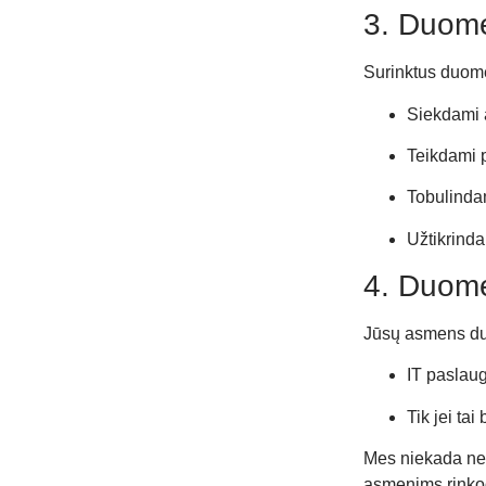
3. Duome
Surinktus duom
Siekdami a
Teikdami p
Tobulinda
Užtikrind
4. Duom
Jūsų asmens du
IT paslaug
Tik jei tai
Mes niekada ne
asmenims rinkod