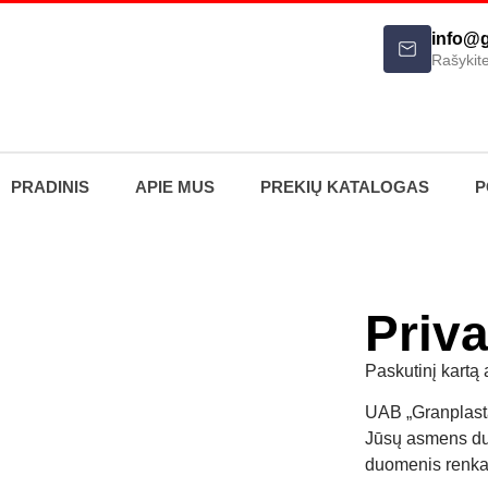
info@g
Rašykit
PRADINIS
APIE MUS
PREKIŲ KATALOGAS
P
Priva
Paskutinį kartą
UAB „Granplasta“
Jūsų asmens du
duomenis renkam