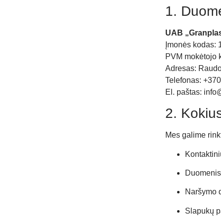
1. Duome
UAB „Granplas
Įmonės kodas:
PVM mokėtojo 
Adresas: Raudo
Telefonas: +37
El. paštas:
info
2. Koki
Mes galime rink
Kontaktini
Duomenis, 
Naršymo du
Slapukų p