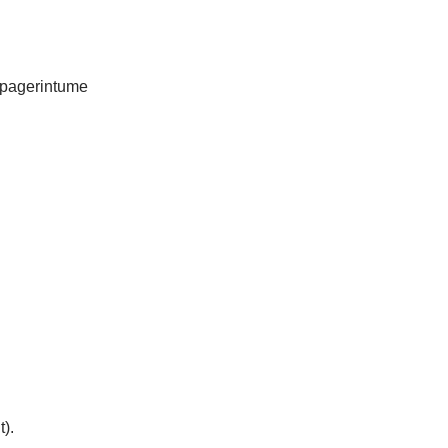
 pagerintume
t
).