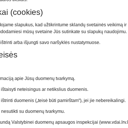
ai (cookies)
ojame slapukus, kad užtikrintume sklandų svetainės veikimą ir
audodamiesi mūsų svetaine Jūs sutinkate su slapukų naudojimu.
ištrinti arba išjungti savo naršyklės nustatymuose.
eisės
ormaciją apie Jūsų duomenų tvarkymą.
 ištaisyti neteisingus ar netikslius duomenis.
ištrinti duomenis („teisė būti pamirštam“), jei jie nebereikalingi.
r nesutikti su duomenų tvarkymu.
skundą Valstybinei duomenų apsaugos inspekcijai (
www.vdai.lrv.l