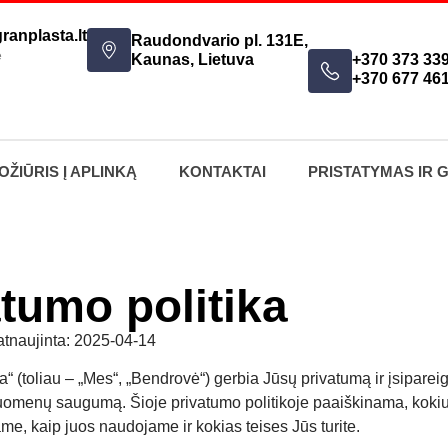
ranplasta.lt
Raudondvario pl. 131E,
e
Kaunas, Lietuva
+370 373 33
+370 677 46
OŽIŪRIS Į APLINKĄ
KONTAKTAI
PRISTATYMAS IR 
tumo politika
 atnaujinta: 2025-04-14
 (toliau – „Mes“, „Bendrovė“) gerbia Jūsų privatumą ir įsiparei
omenų saugumą. Šioje privatumo politikoje paaiškinama, kok
e, kaip juos naudojame ir kokias teises Jūs turite.