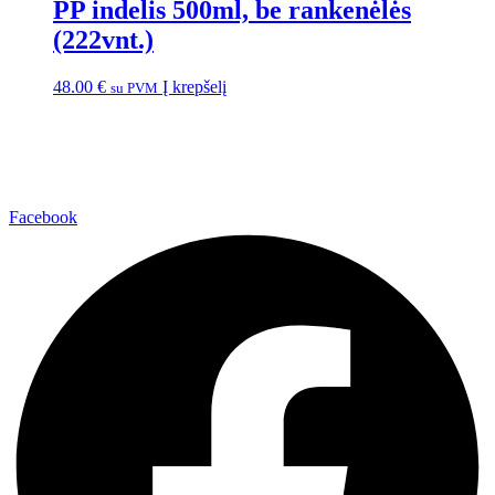
PP indelis 500ml, be rankenėlės
(222vnt.)
48.00
€
Į krepšelį
su PVM
Facebook