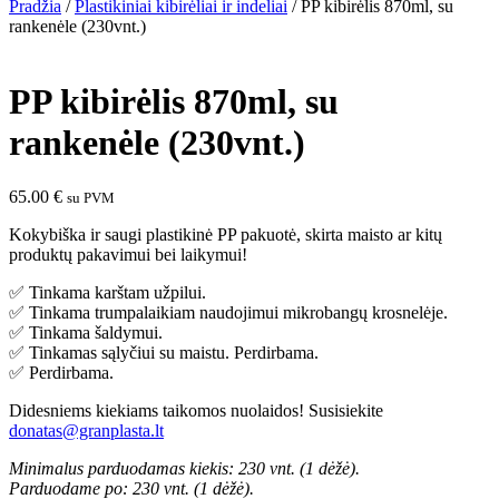
Pradžia
/
Plastikiniai kibirėliai ir indeliai
/ PP kibirėlis 870ml, su
rankenėle (230vnt.)
PP kibirėlis 870ml, su
rankenėle (230vnt.)
65.00
€
su PVM
Kokybiška ir saugi plastikinė PP pakuotė, skirta maisto ar kitų
produktų pakavimui bei laikymui!
✅ Tinkama karštam užpilui.
✅ Tinkama trumpalaikiam naudojimui mikrobangų krosnelėje.
✅ Tinkama šaldymui.
✅ Tinkamas sąlyčiui su maistu. Perdirbama.
✅ Perdirbama.
Didesniems kiekiams taikomos nuolaidos! Susisiekite
donatas@granplasta.lt
Minimalus parduodamas kiekis: 230 vnt. (1 dėžė).
Parduodame po: 230 vnt. (1 dėžė).