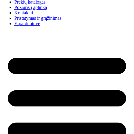
Prekių katalogas
Požiūris į aplinką
Kontaktai
Pristatymas ir grąžinimas
E-parduotuvė