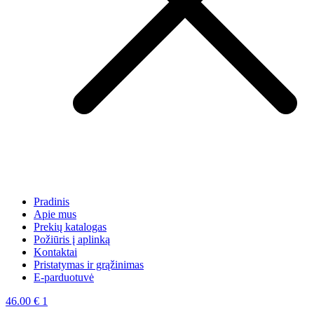
Pradinis
Apie mus
Prekių katalogas
Požiūris į aplinką
Kontaktai
Pristatymas ir grąžinimas
E-parduotuvė
46.00
€
1