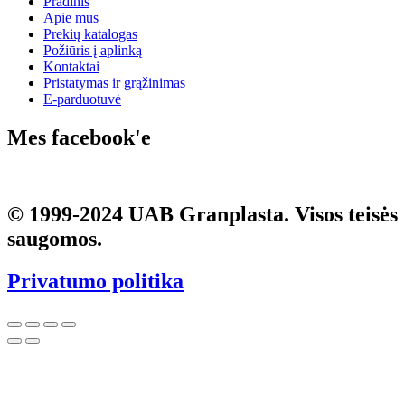
Pradinis
Apie mus
Prekių katalogas
Požiūris į aplinką
Kontaktai
Pristatymas ir grąžinimas
E-parduotuvė
Mes facebook'e
© 1999-2024
UAB Granplasta
. Visos teisės
saugomos.
Privatumo politika