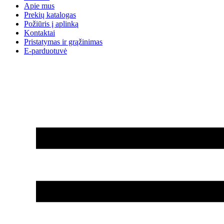
Apie mus
Prekių katalogas
Požiūris į aplinką
Kontaktai
Pristatymas ir grąžinimas
E-parduotuvė