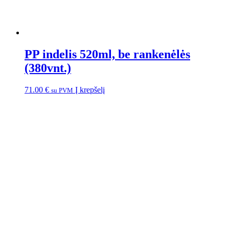
PP indelis 520ml, be rankenėlės
(380vnt.)
71.00
€
Į krepšelį
su PVM