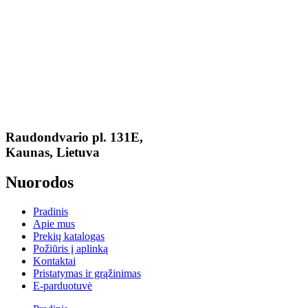
Raudondvario pl. 131E,
Kaunas, Lietuva
Nuorodos
Pradinis
Apie mus
Prekių katalogas
Požiūris į aplinką
Kontaktai
Pristatymas ir grąžinimas
E-parduotuvė