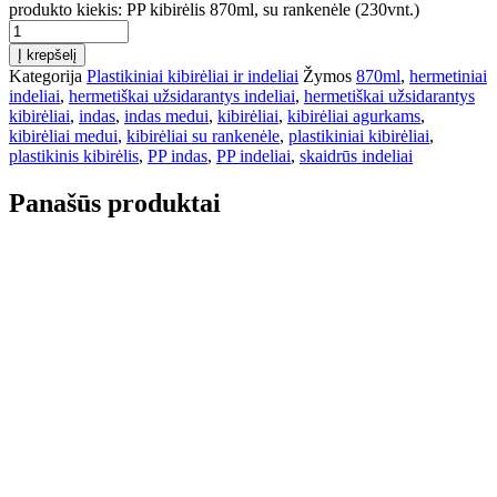
produkto kiekis: PP kibirėlis 870ml, su rankenėle (230vnt.)
Į krepšelį
Kategorija
Plastikiniai kibirėliai ir indeliai
Žymos
870ml
,
hermetiniai
indeliai
,
hermetiškai užsidarantys indeliai
,
hermetiškai užsidarantys
kibirėliai
,
indas
,
indas medui
,
kibirėliai
,
kibirėliai agurkams
,
kibirėliai medui
,
kibirėliai su rankenėle
,
plastikiniai kibirėliai
,
plastikinis kibirėlis
,
PP indas
,
PP indeliai
,
skaidrūs indeliai
Panašūs produktai