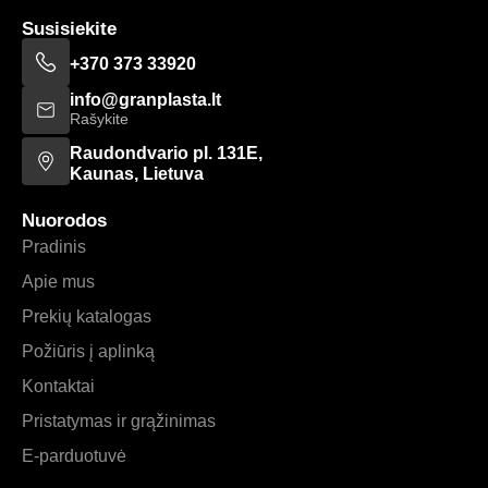
Susisiekite
+370 373 33920
info@granplasta.lt
Rašykite
Raudondvario pl. 131E,
Kaunas, Lietuva
Nuorodos
Pradinis
Apie mus
Prekių katalogas
Požiūris į aplinką
Kontaktai
Pristatymas ir grąžinimas
E-parduotuvė