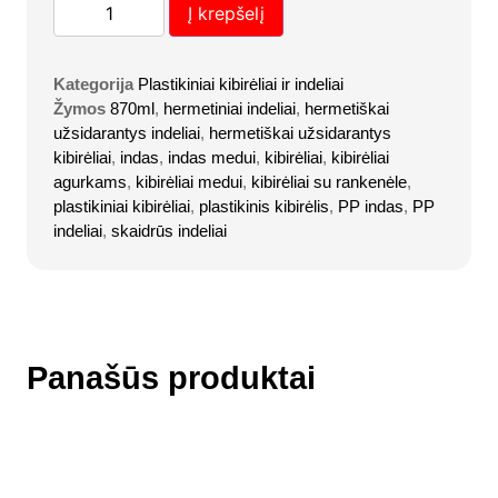
Į krepšelį
Kategorija
Plastikiniai kibirėliai ir indeliai
Žymos
870ml
,
hermetiniai indeliai
,
hermetiškai
užsidarantys indeliai
,
hermetiškai užsidarantys
kibirėliai
,
indas
,
indas medui
,
kibirėliai
,
kibirėliai
agurkams
,
kibirėliai medui
,
kibirėliai su rankenėle
,
plastikiniai kibirėliai
,
plastikinis kibirėlis
,
PP indas
,
PP
indeliai
,
skaidrūs indeliai
Panašūs produktai