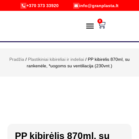
+370 373 33920
info@granplasta.lt
0
PREKIŲ KATALOGAS
POŽIŪRIS Į APLINKĄ
PRISTATYMAS IR GRĄŽINIMAS
E-PARDUOTUVĖ
Pradžia
/
Plastikiniai kibirėliai ir indeliai
/ PP kibirėlis 870ml, su
rankenėle, *uogoms su ventiliacija (230vnt.)
PP kibirėlis 870ml, su