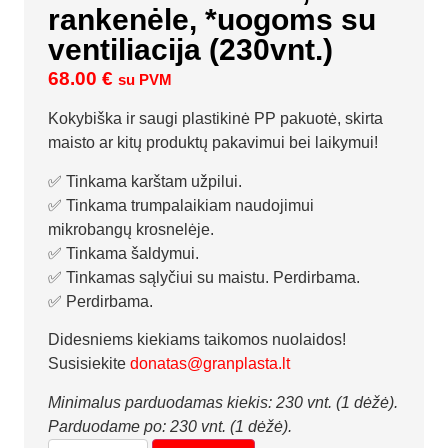
rankenėle, *uogoms su
ventiliacija (230vnt.)
68.00
€
su PVM
Kokybiška ir saugi plastikinė PP pakuotė, skirta
maisto ar kitų produktų pakavimui bei laikymui!
✅ Tinkama karštam užpilui.
✅ Tinkama trumpalaikiam naudojimui
mikrobangų krosnelėje.
✅ Tinkama šaldymui.
✅ Tinkamas sąlyčiui su maistu. Perdirbama.
✅ Perdirbama.
Didesniems kiekiams taikomos nuolaidos!
Susisiekite
donatas@granplasta.lt
Minimalus parduodamas kiekis: 230 vnt. (1 dėžė).
Parduodame po: 230 vnt. (1 dėžė).