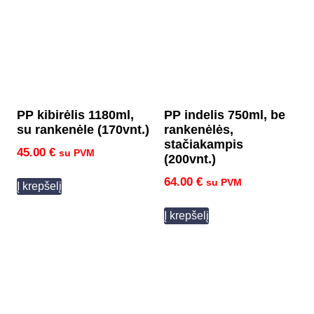
PP kibirėlis 1180ml,
PP indelis 750ml, be
su rankenėle (170vnt.)
rankenėlės,
stačiakampis
45.00
€
su PVM
(200vnt.)
64.00
€
su PVM
Į krepšelį
Į krepšelį