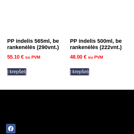
PP indelis 565ml, be
PP indelis 500ml, be
rankenėlės (290vnt.)
rankenėlės (222vnt.)
55.10
€
48.00
€
su PVM
su PVM
Į krepšelį
Į krepšelį