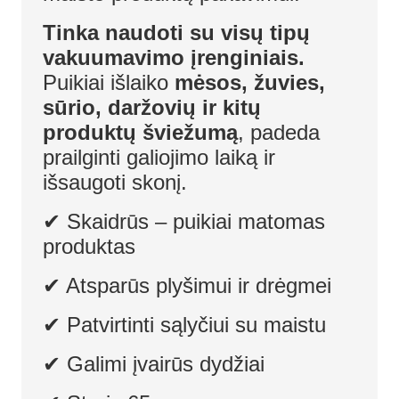
Tinka naudoti su visų tipų
vakuumavimo įrenginiais.
Puikiai išlaiko
mėsos, žuvies,
sūrio, daržovių ir kitų
produktų šviežumą
, padeda
prailginti galiojimo laiką ir
išsaugoti skonį.
✔ Skaidrūs – puikiai matomas
produktas
✔ Atsparūs plyšimui ir drėgmei
✔ Patvirtinti sąlyčiui su maistu
✔ Galimi įvairūs dydžiai