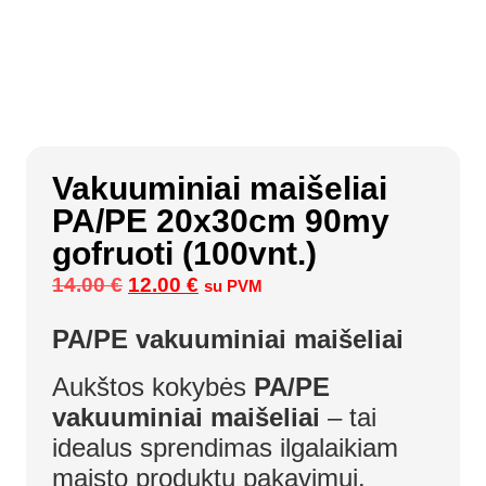
Vakuuminiai maišeliai
PA/PE 20x30cm 90my
gofruoti (100vnt.)
14.00
€
12.00
€
su PVM
PA/PE vakuuminiai maišeliai
Aukštos kokybės
PA/PE
vakuuminiai maišeliai
– tai
idealus sprendimas ilgalaikiam
maisto produktų pakavimui.