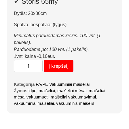
✔ Storis 65my
Dydis: 20x30cm
Spalva: bespalviai (lygūs)
Minimalus parduodamas kiekis: 100 vnt. (1
pakelis).
Parduodame po: 100 vnt. (1 pakelis).
1vnt. kaina -0,10eur.
Į krepšelį
Kategorija
PA/PE Vakuuminiai maišeliai
Žymos
ldpe
,
maišeliai
,
maišeliai mėsai
,
maišeliai
mėsai vakuumuoti
,
maišeliai vakuumavimui
,
vakuuminiai maišeliai
,
vakuuminis maišelis