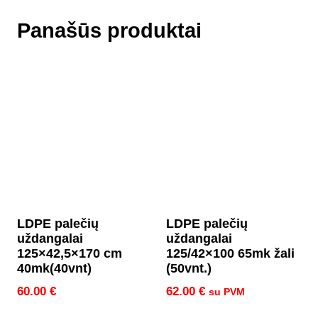
Panašūs produktai
LDPE palečių
LDPE palečių
uždangalai
uždangalai
125×42,5×170 cm
125/42×100 65mk žali
40mk(40vnt)
(50vnt.)
60.00
€
62.00
€
su PVM