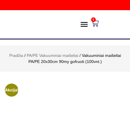
0
PREKIŲ KATALOGAS
POŽIŪRIS Į APLINKĄ
PRISTATYMAS IR GRĄŽINIMAS
E-PARDUOTUVĖ
Pradžia
/
PA/PE Vakuuminiai maišeliai
/ Vakuuminiai maišeliai
PA/PE 20x30cm 90my gofruoti (100vnt.)
Akcija!