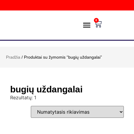
0
PREKIŲ KATALOGAS
POŽIŪRIS Į APLINKĄ
PRISTATYMAS IR GRĄŽINIMAS
E-PARDUOTUVĖ
Pradžia
/ Produktai su žymomis “bugių uždangalai”
bugių uždangalai
Rezultatų: 1