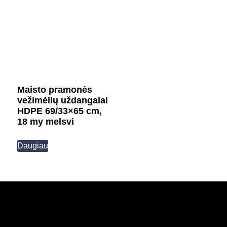
Maisto pramonės
vežimėlių uždangalai
HDPE 69/33×65 cm,
18 my melsvi
Daugiau