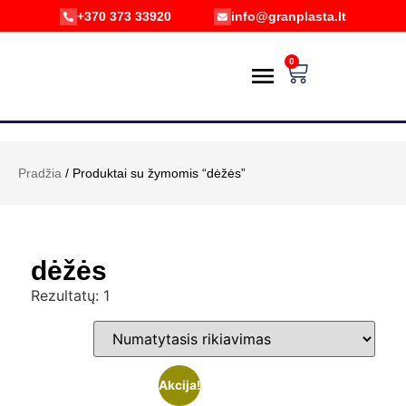
+370 373 33920
info@granplasta.lt
0
PREKIŲ KATALOGAS
POŽIŪRIS Į APLINKĄ
PRISTATYMAS IR GRĄŽINIMAS
E-PARDUOTUVĖ
Pradžia
/ Produktai su žymomis “dėžės”
dėžės
Rezultatų: 1
Akcija!