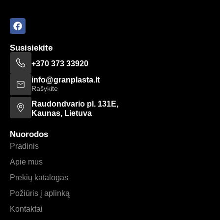
Susisiekite
+370 373 33920
info@granplasta.lt
Rašykite
Raudondvario pl. 131E,
Kaunas, Lietuva
Nuorodos
Pradinis
Apie mus
Prekių katalogas
Požiūris į aplinką
Kontaktai