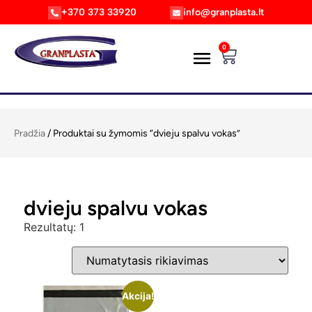
+370 373 33920
info@granplasta.lt
0
Pradžia
/ Produktai su žymomis “dvieju spalvu vokas”
dvieju spalvu vokas
Rezultatų: 1
Akcija!