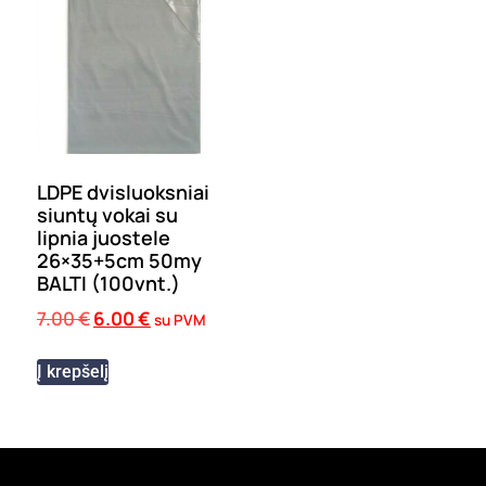
LDPE dvisluoksniai
siuntų vokai su
lipnia juostele
26×35+5cm 50my
BALTI (100vnt.)
7.00
€
6.00
€
su PVM
Į krepšelį