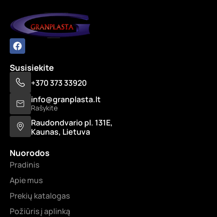
Susisiekite
+370 373 33920
info@granplasta.lt
Rašykite
Raudondvario pl. 131E,
Kaunas, Lietuva
Nuorodos
Pradinis
Apie mus
Prekių katalogas
Požiūris į aplinką