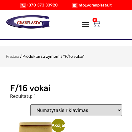
+370 373 33920
info@granplasta.lt
0
Pradžia
/ Produktai su žymomis “F/16 vokai”
F/16 vokai
Rezultatų: 1
Akcija!