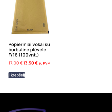
Popieriniai vokai su
burbuline plėvele
F/16 (100vnt.)
17.00
€
13.50
€
su PVM
Į krepšelį