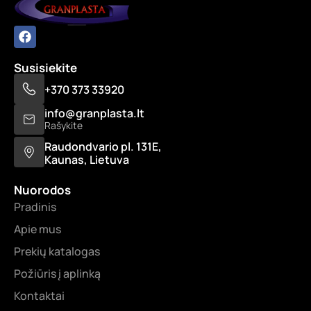
Susisiekite
+370 373 33920
info@granplasta.lt
Rašykite
Raudondvario pl. 131E,
Kaunas, Lietuva
Nuorodos
Pradinis
Apie mus
Prekių katalogas
Požiūris į aplinką
Kontaktai