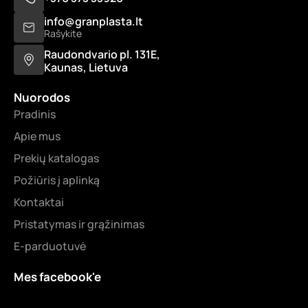
info@granplasta.lt
Rašykite
Raudondvario pl. 131E,
Kaunas, Lietuva
Nuorodos
Pradinis
Apie mus
Prekių katalogas
Požiūris į aplinką
Kontaktai
Pristatymas ir grąžinimas
E-parduotuvė
Mes facebook'e