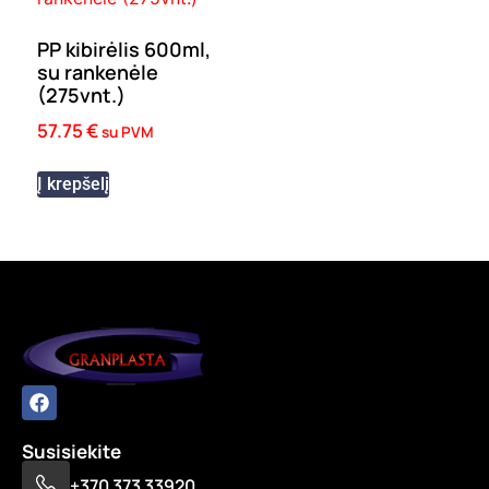
PP kibirėlis 600ml,
su rankenėle
(275vnt.)
57.75
€
su PVM
Į krepšelį
Susisiekite
+370 373 33920