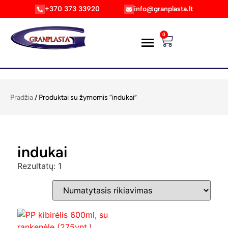
+370 373 33920
info@granplasta.lt
0
Pradžia
/ Produktai su žymomis “indukai”
indukai
Rezultatų: 1