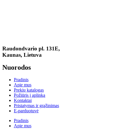
Raudondvario pl. 131E,
Kaunas, Lietuva
Nuorodos
Pradinis
Apie mus
Prekių katalogas
Požiūris į aplinką
Kontaktai
Pristatymas ir grąžinimas
E-parduotuvė
Pradinis
Apie mus