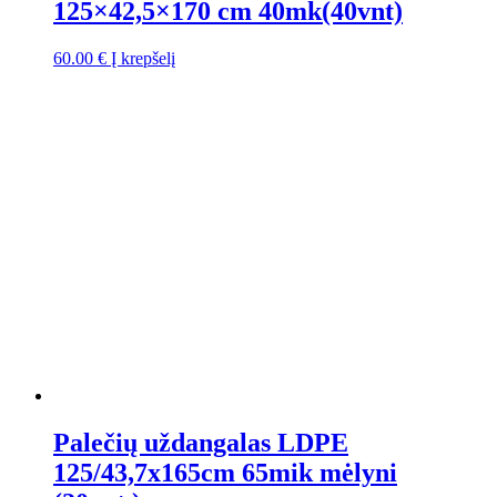
125×42,5×170 cm 40mk(40vnt)
60.00
€
Į krepšelį
Palečių uždangalas LDPE
125/43,7x165cm 65mik mėlyni