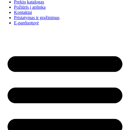
Prekių katalogas
Požiūris į aplinką
Kontaktai
Pristatymas ir grąžinimas
E-parduotuvė