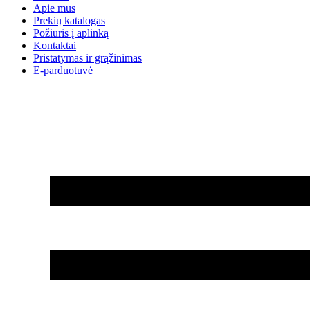
Apie mus
Prekių katalogas
Požiūris į aplinką
Kontaktai
Pristatymas ir grąžinimas
E-parduotuvė