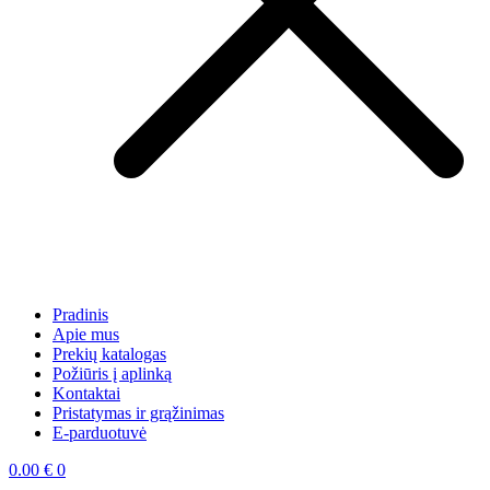
Pradinis
Apie mus
Prekių katalogas
Požiūris į aplinką
Kontaktai
Pristatymas ir grąžinimas
E-parduotuvė
0.00
€
0