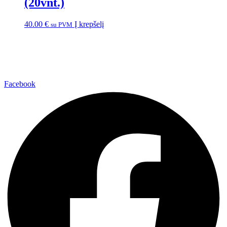
(20vnt.)
40.00
€
Į krepšelį
su PVM
Facebook