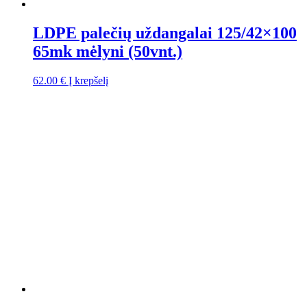
LDPE palečių uždangalai 125/42×100
65mk mėlyni (50vnt.)
62.00
€
Į krepšelį