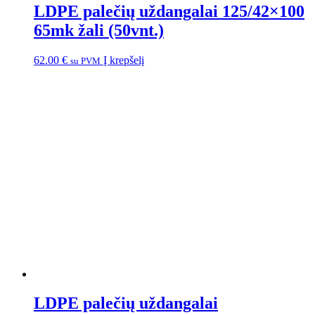
LDPE palečių uždangalai 125/42×100
65mk žali (50vnt.)
62.00
€
Į krepšelį
su PVM
LDPE palečių uždangalai