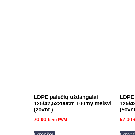
LDPE palečių uždangalai
LDPE 
125/42,5x200cm 100my melsvi
125/4
(20vnt.)
(50vnt
70.00
€
62.00
su PVM
Į krepšelį
Į krepš