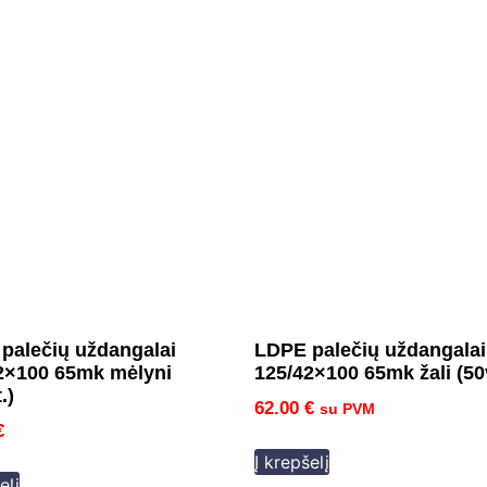
palečių uždangalai
LDPE palečių uždangalai
2×100 65mk mėlyni
125/42×100 65mk žali (50
.)
62.00
€
su PVM
€
Į krepšelį
elį