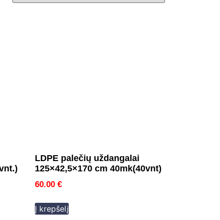
LDPE palečių uždangalai
vnt.)
125×42,5×170 cm 40mk(40vnt)
60.00
€
Į krepšelį