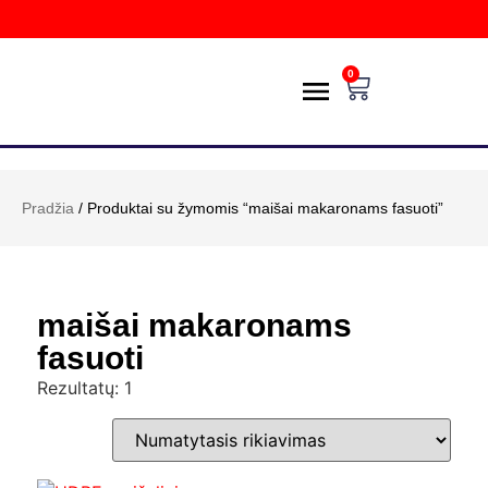
0
PREKIŲ KATALOGAS
POŽIŪRIS Į APLINKĄ
PRISTATYMAS IR GRĄŽINIMAS
E-PARDUOTUVĖ
Pradžia
/ Produktai su žymomis “maišai makaronams fasuoti”
maišai makaronams
fasuoti
Rezultatų: 1