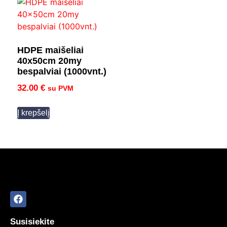
HDPE maišeliai
40x50cm 20my
bespalviai (1000vnt.)
32.00
€
su PVM
Į krepšelį
Susisiekite