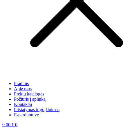
Pradinis
Apie mus
Prekių katalogas
Požiūris į aplinką
Kontaktai
Pristatymas ir grąžinimas
E-parduotuvė
0.00
€
0