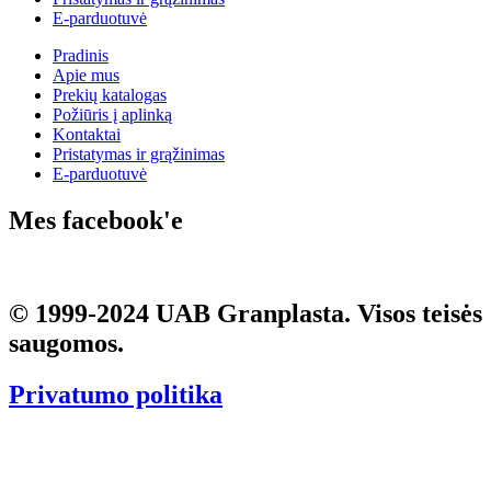
E-parduotuvė
Pradinis
Apie mus
Prekių katalogas
Požiūris į aplinką
Kontaktai
Pristatymas ir grąžinimas
E-parduotuvė
Mes facebook'e
© 1999-2024
UAB Granplasta
. Visos teisės
saugomos.
Privatumo politika