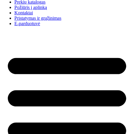
Prekių katalogas
Požiūris į aplinką
Kontaktai
Pristatymas ir grąžinimas
E-parduotuvė