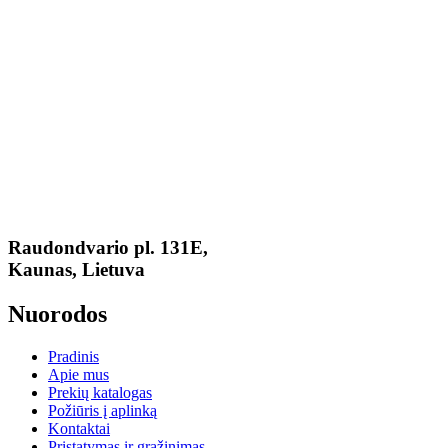
Raudondvario pl. 131E,
Kaunas, Lietuva
Nuorodos
Pradinis
Apie mus
Prekių katalogas
Požiūris į aplinką
Kontaktai
Pristatymas ir grąžinimas