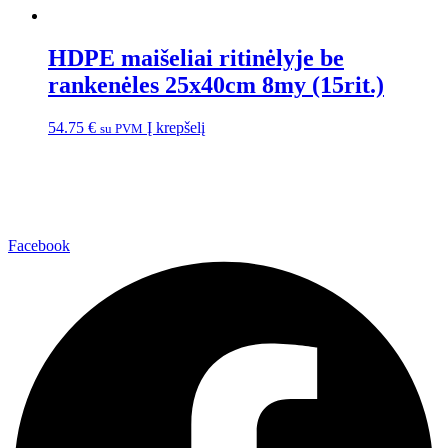
HDPE maišeliai ritinėlyje be
rankenėles 25x40cm 8my (15rit.)
54.75
€
Į krepšelį
su PVM
Facebook