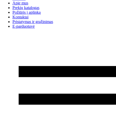
Apie mus
Prekių katalogas
Požiūris į aplinką
Kontaktai
Pristatymas ir grąžinimas
E-parduotuvė