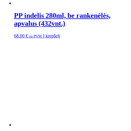
PP indelis 280ml, be rankenėlės,
apvalus (432vnt.)
68.00
€
Į krepšelį
su PVM