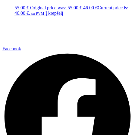
55.00
€
Original price was: 55.00 €.
46.00
€
Current price is:
46.00 €.
Į krepšelį
su PVM
Facebook