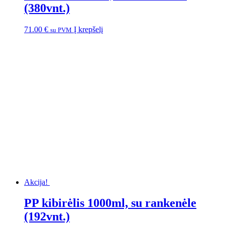
(380vnt.)
71.00
€
Į krepšelį
su PVM
Akcija!
PP kibirėlis 1000ml, su rankenėle
(192vnt.)