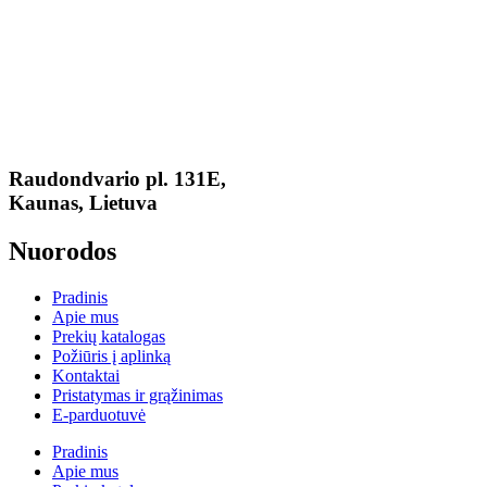
Raudondvario pl. 131E,
Kaunas, Lietuva
Nuorodos
Pradinis
Apie mus
Prekių katalogas
Požiūris į aplinką
Kontaktai
Pristatymas ir grąžinimas
E-parduotuvė
Pradinis
Apie mus