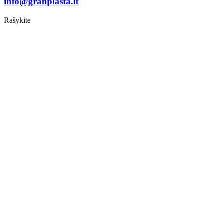
info@granplasta.lt
Rašykite