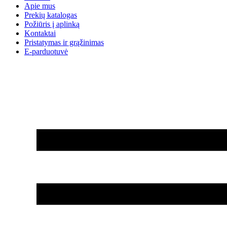
Apie mus
Prekių katalogas
Požiūris į aplinką
Kontaktai
Pristatymas ir grąžinimas
E-parduotuvė