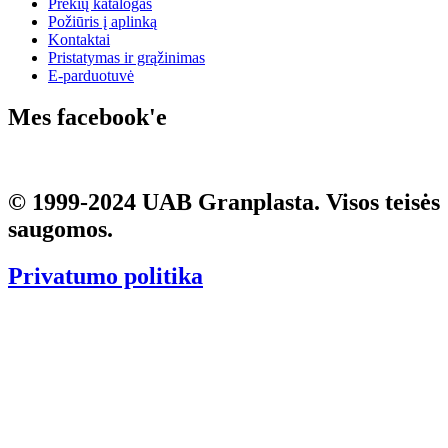
Prekių katalogas
Požiūris į aplinką
Kontaktai
Pristatymas ir grąžinimas
E-parduotuvė
Mes facebook'e
© 1999-2024
UAB Granplasta
. Visos teisės
saugomos.
Privatumo politika