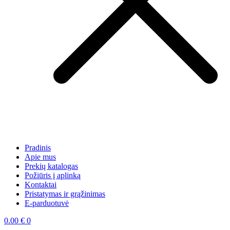
Pradinis
Apie mus
Prekių katalogas
Požiūris į aplinką
Kontaktai
Pristatymas ir grąžinimas
E-parduotuvė
0.00
€
0