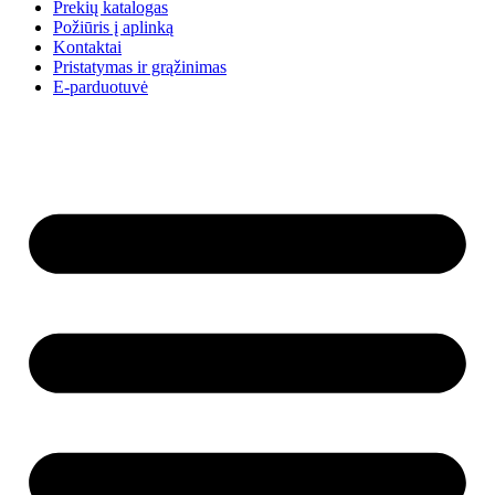
Prekių katalogas
Požiūris į aplinką
Kontaktai
Pristatymas ir grąžinimas
E-parduotuvė