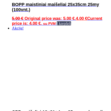
BOPP maistiniai maišeliai 25x35cm 25my
(100vnt.)
5.00
€
Original price was: 5.00 €.
4.00
€
Current
price is: 4.00 €.
Į krepšelį
su PVM
Akcija!