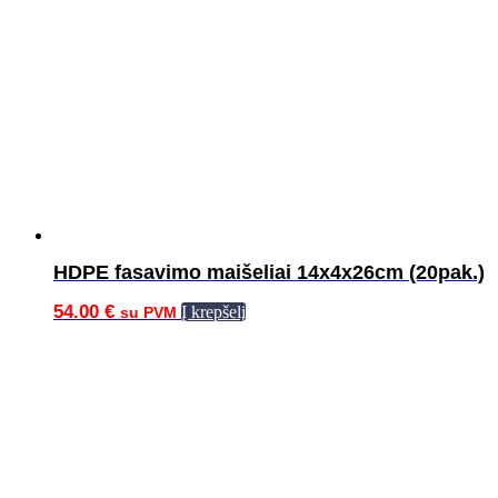
HDPE fasavimo maišeliai 14x4x26cm (20pak.)
54.00
€
Į krepšelį
su PVM