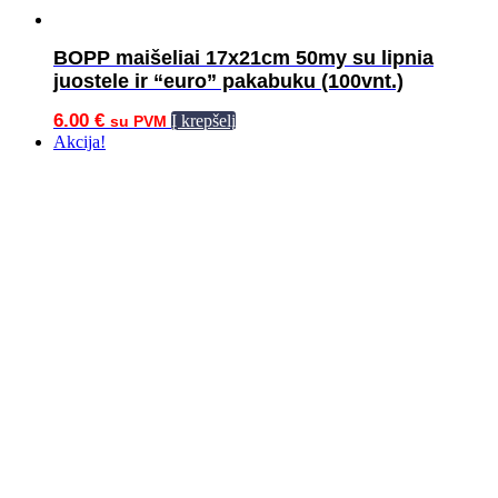
BOPP maišeliai 17x21cm 50my su lipnia
juostele ir “euro” pakabuku (100vnt.)
6.00
€
Į krepšelį
su PVM
Akcija!