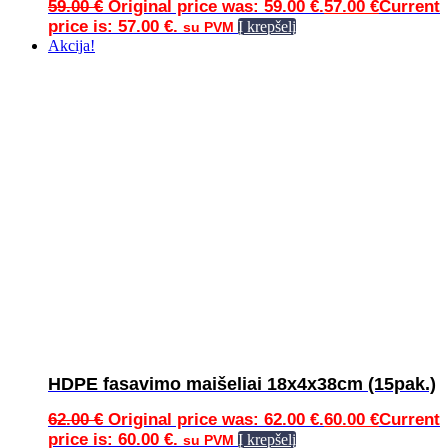
59.00
€
Original price was: 59.00 €.
57.00
€
Current
price is: 57.00 €.
Į krepšelį
su PVM
Akcija!
HDPE fasavimo maišeliai 18x4x38cm (15pak.)
62.00
€
Original price was: 62.00 €.
60.00
€
Current
price is: 60.00 €.
Į krepšelį
su PVM