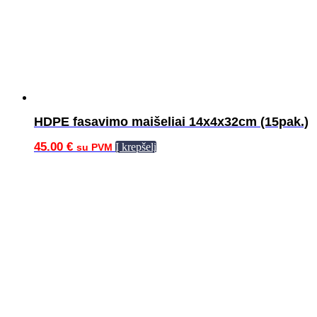
HDPE fasavimo maišeliai 14x4x32cm (15pak.)
45.00
€
Į krepšelį
su PVM