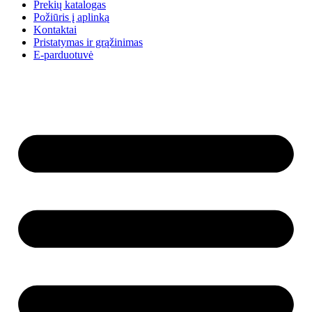
Prekių katalogas
Požiūris į aplinką
Kontaktai
Pristatymas ir grąžinimas
E-parduotuvė