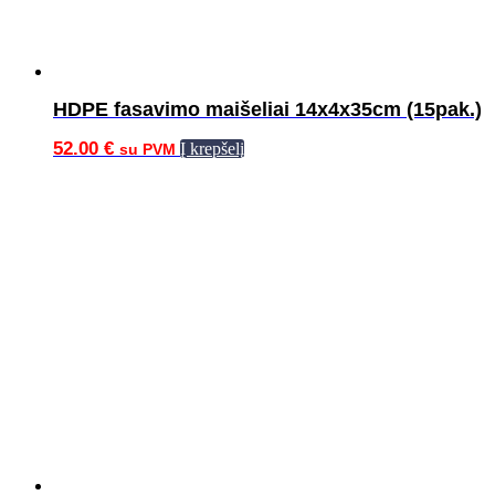
HDPE fasavimo maišeliai 14x4x35cm (15pak.)
52.00
€
Į krepšelį
su PVM