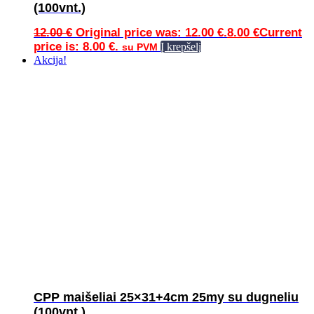
(100vnt.)
12.00
€
Original price was: 12.00 €.
8.00
€
Current
price is: 8.00 €.
Į krepšelį
su PVM
Akcija!
CPP maišeliai 25×31+4cm 25my su dugneliu
(100vnt.)