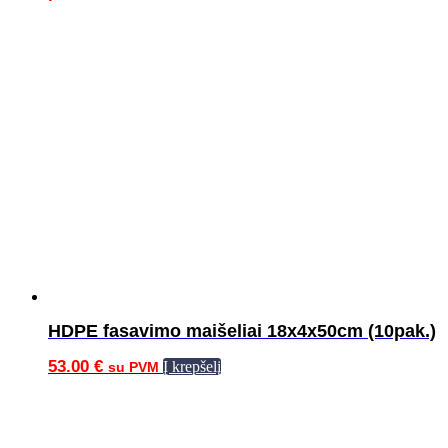
HDPE fasavimo maišeliai 18x4x50cm (10pak.)
53.00
€
Į krepšelį
su PVM