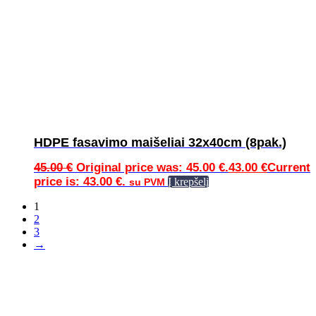
HDPE fasavimo maišeliai 32x40cm (8pak.)
45.00
€
Original price was: 45.00 €.
43.00
€
Current
price is: 43.00 €.
Į krepšelį
su PVM
1
2
3
→