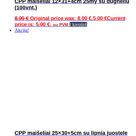
CPP maišeliai 12×31+4cm 25my su dugneliu
(100vnt.)
8.00
€
Original price was: 8.00 €.
5.00
€
Current
price is: 5.00 €.
Į krepšelį
su PVM
Akcija!
CPP maišeliai 25×30+5cm su lipnia juostele