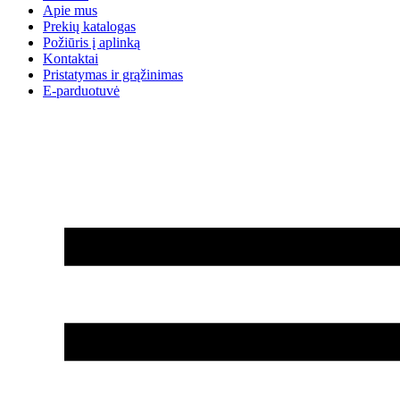
Apie mus
Prekių katalogas
Požiūris į aplinką
Kontaktai
Pristatymas ir grąžinimas
E-parduotuvė