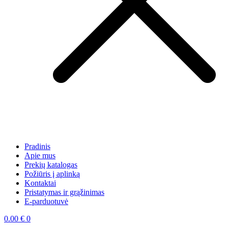
Pradinis
Apie mus
Prekių katalogas
Požiūris į aplinką
Kontaktai
Pristatymas ir grąžinimas
E-parduotuvė
0.00
€
0