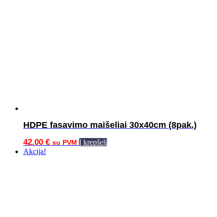
HDPE fasavimo maišeliai 30x40cm (8pak.)
42.00
€
Į krepšelį
su PVM
Akcija!