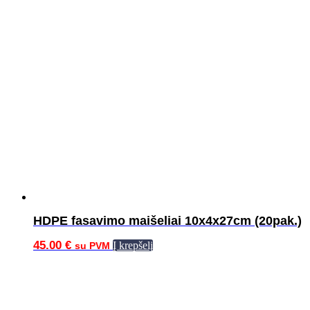
HDPE fasavimo maišeliai 10x4x27cm (20pak.)
45.00
€
Į krepšelį
su PVM