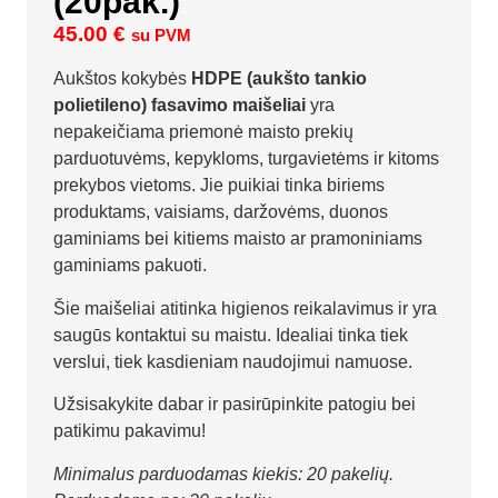
(20pak.)
45.00
€
su PVM
Aukštos kokybės
HDPE (aukšto tankio
polietileno) fasavimo maišeliai
yra
nepakeičiama priemonė maisto prekių
parduotuvėms, kepykloms, turgavietėms ir kitoms
prekybos vietoms. Jie puikiai tinka biriems
produktams, vaisiams, daržovėms, duonos
gaminiams bei kitiems maisto ar pramoniniams
gaminiams pakuoti.
Šie maišeliai atitinka higienos reikalavimus ir yra
saugūs kontaktui su maistu. Idealiai tinka tiek
verslui, tiek kasdieniam naudojimui namuose.
Užsisakykite dabar ir pasirūpinkite patogiu bei
patikimu pakavimu!
Minimalus parduodamas kiekis: 20 pakelių.