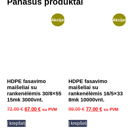
Panašūs produktai
Akcija!
Akcija!
HDPE fasavimo
HDPE fasavimo
maišeliai su
maišeliai su
rankenėlėmis 30/8×55
rankenėlėmis 16/5×33
15mk 3000vnt.
8mk 10000vnt.
72.00
€
67.00
€
98.00
€
77.00
€
su PVM
su PVM
Į krepšelį
Į krepšelį