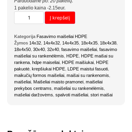
Parduodame po: 20 pakelių.
1 pakelio kaina -2.15eur.
Į krepšelį
Kategorija
Fasavimo maišeliai HDPE
Žymos
14x32
,
14x4x32
,
14x4x35
,
18x4x35
,
18x4x38
,
18x4x50
,
30x40
,
32x40
,
fasavimo maišeliai
,
fasavimo
maišeliai su rankenėlėmis
,
HDPE
,
HDPE maišai su
rankena
,
hdpe maiseliai
,
HDPE maišiukai
,
HDPE
pakuotė
,
krepšiukai HDPE
,
LDPE maistui fasuoti
,
maikučių formos maišeliai
,
maišai su rankenomis
,
maišeliai
,
Maišeliai maisto pramonei
,
maišeliai
prekybos centrams
,
maišeliai su rankenėlėmis
,
mašeliai daržovėms
,
spalvoti maišeliai
,
stori maišai