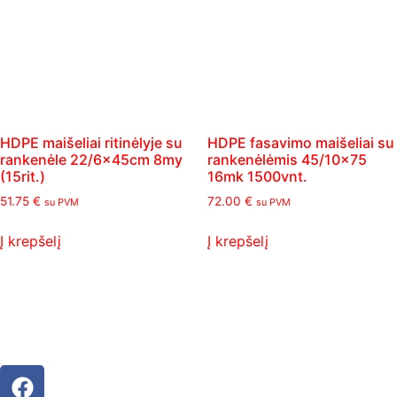
HDPE maišeliai ritinėlyje su
HDPE fasavimo maišeliai su
rankenėle 22/6x45cm 8my
rankenėlėmis 45/10×75
(15rit.)
16mk 1500vnt.
51.75
€
72.00
€
su PVM
su PVM
Į krepšelį
Į krepšelį