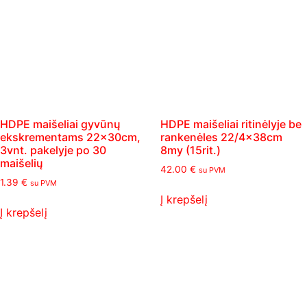
HDPE maišeliai gyvūnų
HDPE maišeliai ritinėlyje be
ekskrementams 22×30cm,
rankenėles 22/4x38cm
3vnt. pakelyje po 30
8my (15rit.)
maišelių
42.00
€
su PVM
1.39
€
su PVM
Į krepšelį
Į krepšelį