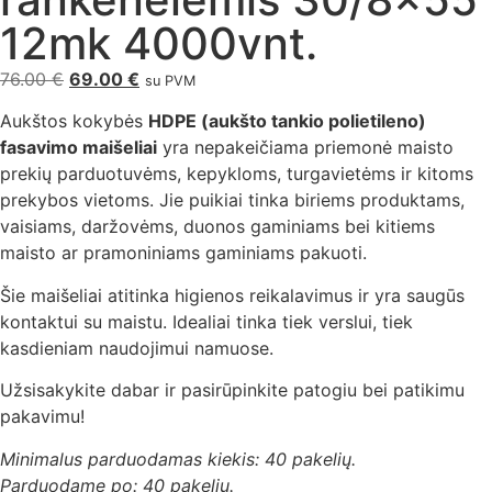
12mk 4000vnt.
76.00
€
69.00
€
su PVM
Aukštos kokybės
HDPE (aukšto tankio polietileno)
fasavimo maišeliai
yra nepakeičiama priemonė maisto
prekių parduotuvėms, kepykloms, turgavietėms ir kitoms
prekybos vietoms. Jie puikiai tinka biriems produktams,
vaisiams, daržovėms, duonos gaminiams bei kitiems
maisto ar pramoniniams gaminiams pakuoti.
Šie maišeliai atitinka higienos reikalavimus ir yra saugūs
kontaktui su maistu. Idealiai tinka tiek verslui, tiek
kasdieniam naudojimui namuose.
Užsisakykite dabar ir pasirūpinkite patogiu bei patikimu
pakavimu!
Minimalus parduodamas kiekis: 40 pakelių.
Parduodame po: 40 pakelių.