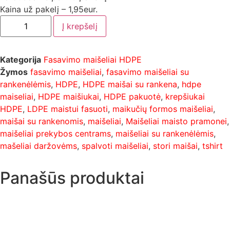
Kaina už pakelį – 1,95eur.
Į krepšelį
Kategorija
Fasavimo maišeliai HDPE
Žymos
fasavimo maišeliai
,
fasavimo maišeliai su
rankenėlėmis
,
HDPE
,
HDPE maišai su rankena
,
hdpe
maiseliai
,
HDPE maišiukai
,
HDPE pakuotė
,
krepšiukai
HDPE
,
LDPE maistui fasuoti
,
maikučių formos maišeliai
,
maišai su rankenomis
,
maišeliai
,
Maišeliai maisto pramonei
,
maišeliai prekybos centrams
,
maišeliai su rankenėlėmis
,
mašeliai daržovėms
,
spalvoti maišeliai
,
stori maišai
,
tshirt
Panašūs produktai