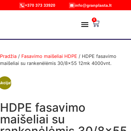
+370 373 33920
info@granplasta.lt
0
PREKIŲ KATALOGAS
POŽIŪRIS Į APLINKĄ
PRISTATYMAS IR GRĄŽINIMAS
E-PARDUOTUVĖ
Pradžia
/
Fasavimo maišeliai HDPE
/ HDPE fasavimo
maišeliai su rankenėlėmis 30/8×55 12mk 4000vnt.
kcija!
HDPE fasavimo
maišeliai su
rankenėlėmis 30/8×55